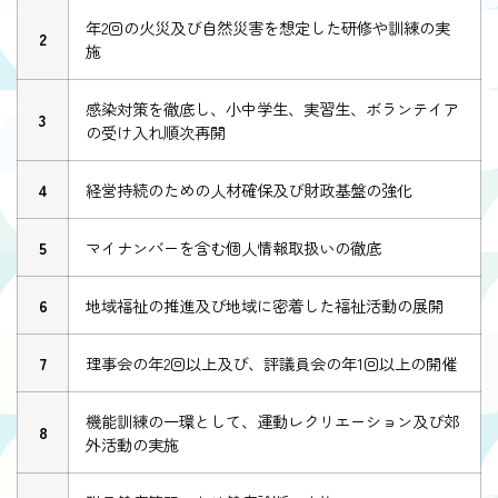
年2回の火災及び自然災害を想定した研修や訓練の実
2
施
感染対策を徹底し、小中学生、実習生、ボランテイア
3
の受け入れ順次再開
4
経営持続のための人材確保及び財政基盤の強化
5
マイナンバーを含む個人情報取扱いの徹底
6
地域福祉の推進及び地域に密着した福祉活動の展開
7
理事会の年2回以上及び、評議員会の年1回以上の開催
機能訓練の一環として、運動レクリエーション及び郊
8
外活動の実施