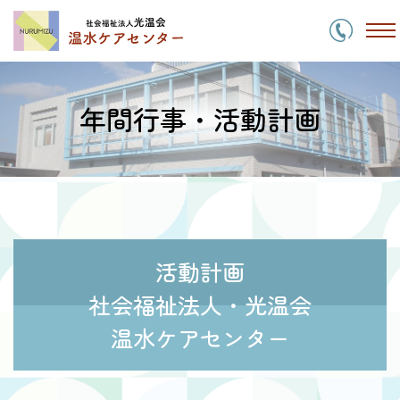
コ
ン
テ
ン
ツ
年間行事・活動計画
に
ス
キ
ッ
プ
活動計画
社会福祉法人・光温会
温水ケアセンター